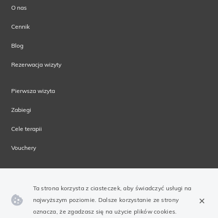
O nas
Cennik
Blog
Rezerwacja wizyty
Pierwsza wizyta
Zabiegi
Cele terapii
Vouchery
Ta strona korzysta z ciasteczek, aby świadczyć usługi na
najwyższym poziomie. Dalsze korzystanie ze strony
oznacza, że zgadzasz się na użycie plików cookies.