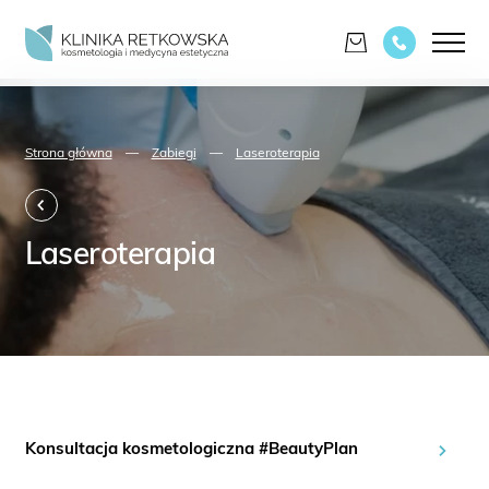
Strona główna
—
Zabiegi
—
Laseroterapia
Laseroterapia
Konsultacja kosmetologiczna #BeautyPlan