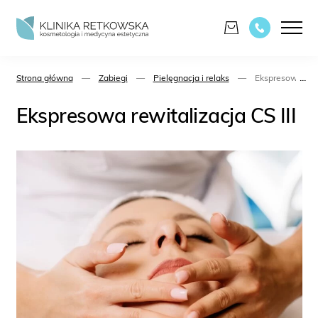
...
Strona główna
—
Zabiegi
—
Pielęgnacja i relaks
—
Ekspresowa rewit
Ekspresowa rewitalizacja CS III