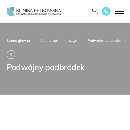
...
Strona główna
—
Cele terapii
—
szyja
—
Podwójny podbródek
Podwójny podbródek