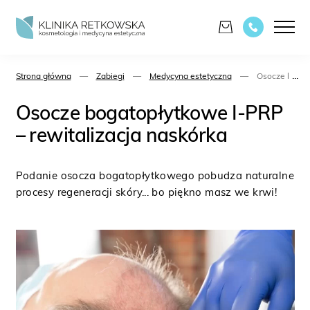
...
Strona główna
—
Zabiegi
—
Medycyna estetyczna
—
Osocze bogato
Osocze bogatopłytkowe I-PRP
– rewitalizacja naskórka
Podanie osocza bogatopłytkowego pobudza naturalne
procesy regeneracji skóry... bo piękno masz we krwi!