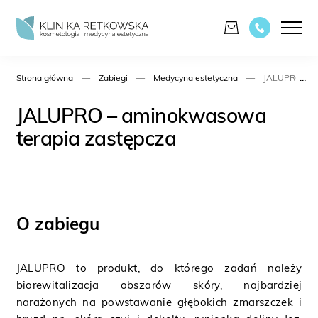
...
Strona główna
—
Zabiegi
—
Medycyna estetyczna
—
JALUPRO - am
JALUPRO – aminokwasowa
terapia zastępcza
O zabiegu
JALUPRO to produkt, do którego zadań należy
biorewitalizacja obszarów skóry, najbardziej
narażonych na powstawanie głębokich zmarszczek i