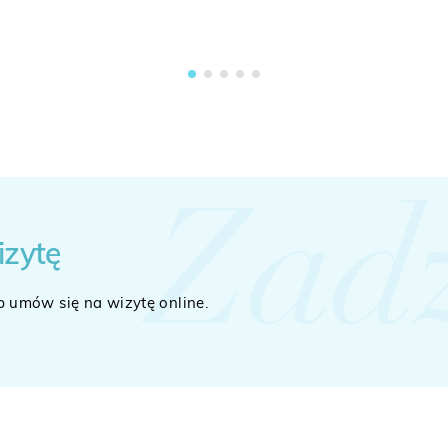
Zad
izytę
b umów się na wizytę online.