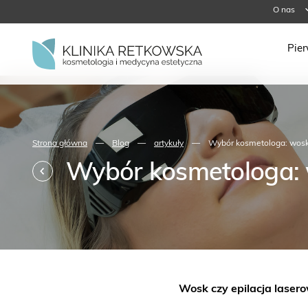
O nas
Pie
Strona główna
—
Blog
—
artykuły
—
Wybór kosmetologa: wosk 
Wybór kosmetologa: 
Wosk czy epilacja laser