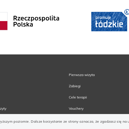
Pierwsza wizyta
Zabiegi
Cele terapii
zyty
Vouchery
wyższym poziomie. Dalsze korzystanie ze strony oznacza, że zgadzasz się na u