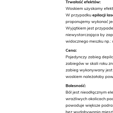
Trwałość efektów:
Woskiem uzyskamy efekt, 
W przypadku
epilacji la
proponujemy wykonać jed
Wyjątkiem jest przypadek
niewystarczająca by zap
widocznego meszku np.: 
Cena:
Pojedynczy zabieg depila
zabiegów w skali roku z
zabieg wykonywany jest
woskiem należałoby pow
Bolesność:
Ból jest nieodłącznym 
wrażliwych okolicach pa
powoduje większe podraż
bez wydobywania mieszk