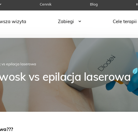
Cennik
Blog
K
rwsza wizyta
Zabiegi
Cele terapii
vs epilacja laserowa
wosk vs epilacja laserowa
owa???