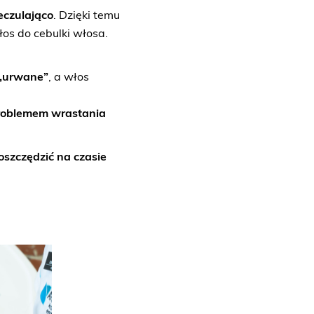
eczulająco
. Dzięki temu
łos do cebulki włosa.
„urwane”
, a włos
problemem wrastania
oszczędzić na czasie