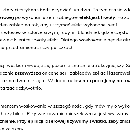
który cieszył nas będzie tydzień lub dwa. Po tym czasie w
serowej
po wykonaniu serii zabiegów
efekt jest trwały
. Po z
en zabieg na rok, aby utrzymać efekt wykonanej serii.
 włosów w kolorze siwym, rudym i blondynek gdzie często i
ewnić klientce trwały efekt. Dlatego woskowanie będzie al
na przedramionach czy policzkach.
cji woskiem wydaje się pozornie znacznie atrakcyjniejszy. 
nacznie
przewyższa
on cenę serii zabiegów epilacji laserowe
 raz na dwa miesiące. W dodatku
laserem pracujemy na trw
tarzać dożywotnio.
elementem woskowania w szczególności, gdy mówimy o wyko
ch czy bikini. Przy woskowaniu mieszek włosa jest wyrwany 
nienie. Przy
epilacji laserowej używamy światła,
żeby znis
a ze skóry.