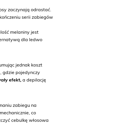
łosy zaczynają odrastać.
akończeniu serii zabiegów
lość melaniny jest
ternatywą dla ledwo
Sumując jednak koszt
j, gdzie pojedynczy
ały efekt,
a depilację
naniu zabiegu na
mechanicznie, co
zczyć cebulkę włosowa