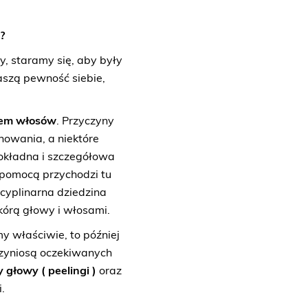
?
, staramy się, aby były
aszą pewność siebie,
iem włosów
. Przyczyny
nowania, a niektóre
Dokładna i szczegółowa
 pomocą przychodzi tu
cyplinarna dziedzina
kórą głowy i włosami.
my właściwie, to później
rzyniosą oczekiwanych
y głowy ( peelingi )
oraz
.