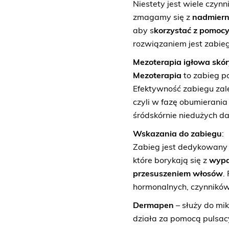
Niestety jest wiele czyn
zmagamy się z
nadmiern
aby s
korzystać z pomocy
rozwiązaniem jest zabie
Mezoterapia igłowa skóry
Mezoterapia
to zabieg p
Efektywność zabiegu zal
czyli w fazę obumierania
śródskórnie niedużych d
Wskazania do zabiegu
:
Zabieg jest dedykowan
które borykają się z
wypa
przesuszeniem włosów
.
hormonalnych, czynników
Dermapen
– służy do mik
działa za pomocą pulsacy