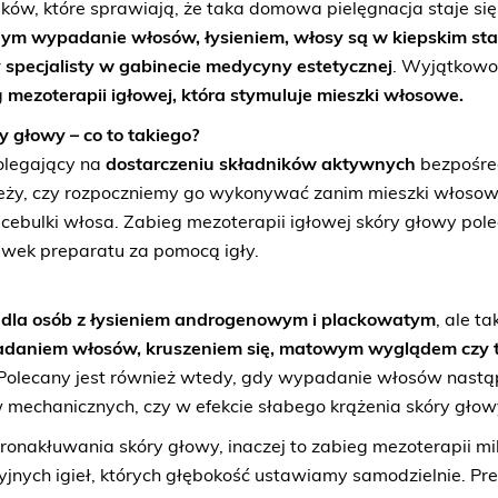
ników, które sprawiają, że taka domowa pielęgnacja staje si
ym wypadanie włosów, łysieniem, włosy są w kiepskim sta
 specjalisty w gabinecie medycyny estetycznej
. Wyjątkowo
g
mezoterapii igłowej, która stymuluje mieszki włosowe.
 głowy – co to takiego?
olegający na
dostarczeniu składników aktywnych
bezpośred
eży, czy rozpoczniemy go wykonywać zanim mieszki włosowe
 cebulki włosa. Zabieg mezoterapii igłowej skóry głowy pol
awek preparatu za pomocą igły.
y
dla osób z łysieniem androgenowym i plackowatym
, ale t
daniem włosów, kruszeniem się, matowym wyglądem czy
 Polecany jest również wtedy, gdy wypadanie włosów nastą
 mechanicznych, czy w efekcie słabego krążenia skóry głow
ronakłuwania skóry głowy, inaczej to zabieg mezoterapii mi
jnych igieł, których głębokość ustawiamy samodzielnie. Pre