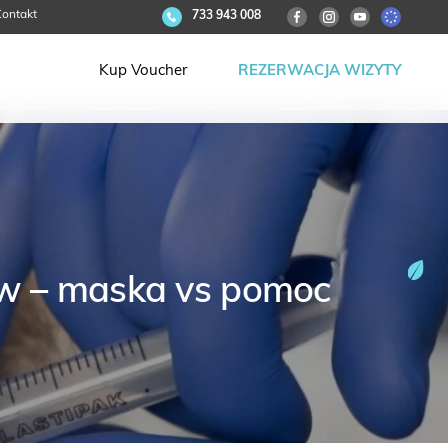
ontakt
733 943 008
Kup Voucher
REZERWACJA WIZYTY
w – maska vs pomoc