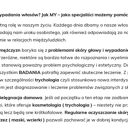
padania włosów? Jak MY – jako specjaliści możemy pomóc
otną rolę w naszym życiu. Każdego dnia dbamy o nasze włosy
Dodają nam uroku osobistego, jak również odpowiadają za n
ie w relacjach międzyludzkich.
i mężczyzn
boryka się z
problemami skóry głowy i wypadan
eróżne, niektóre są bardzo łatwe do rozpoznania i wyelimi
i stanowią poważny problem psychologiczny i estetyczny. 
wszystkim
BADANIA
potrafią zapewnić skuteczne leczenie. Z
 w szczególności
trychologia
czyli stosunkowo nowa interdys
em jest diagnozowanie i leczenie problemów związanych z s
ielęgnacja domowa
. Jeśli od początku o ten etap nie zadba
, które oferuje
kosmetologia ( trychologia )
– niestety nie p
są lecz będą one krótkofalowe.
Regularne oczyszczanie
skór
ez ( maski, wcierki )
pozwoli zachować je w dobrej kondycji