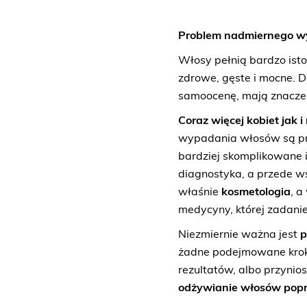
Problem nadmiernego wy
Włosy pełnią bardzo ist
zdrowe, gęste i mocne. 
samoocenę, mają znaczen
Coraz więcej kobiet jak 
wypadania włosów są prz
bardziej skomplikowane 
diagnostyka, a przede 
właśnie
kosmetologia
, a
medycyny, której zadani
Niezmiernie ważna jest
p
żadne podejmowane kroki
rezultatów, albo przynio
odżywianie włosów poprz