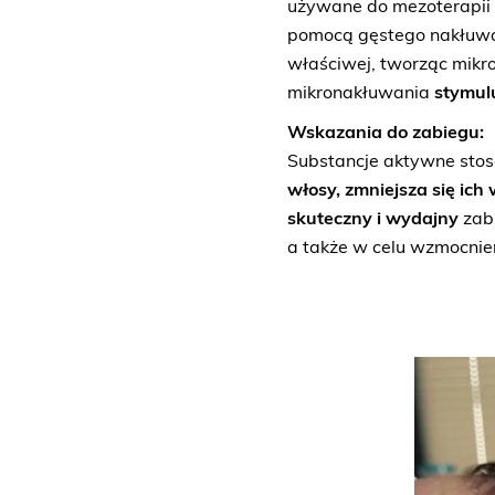
używane do mezoterapii 
pomocą gęstego nakłuwan
właściwej, tworząc mikro
mikronakłuwania
stymul
Wskazania do zabiegu:
Substancje aktywne sto
włosy, zmniejsza się ic
skuteczny i wydajny
zabi
a także w celu wzmocnie