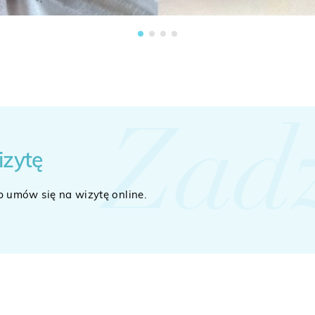
Zad
izytę
b umów się na wizytę online.