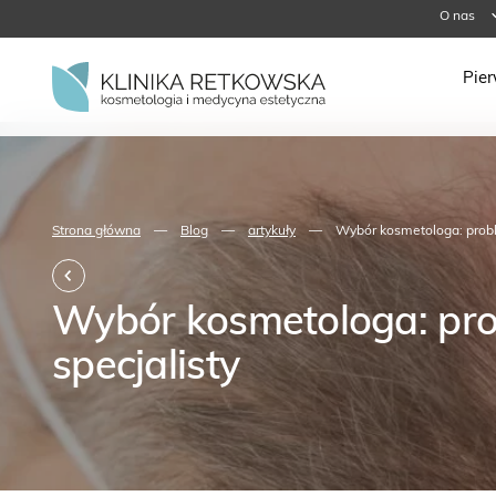
O nas
Pie
Strona główna
—
Blog
—
artykuły
—
Wybór kosmetologa: prob
Wybór kosmetologa: pr
specjalisty