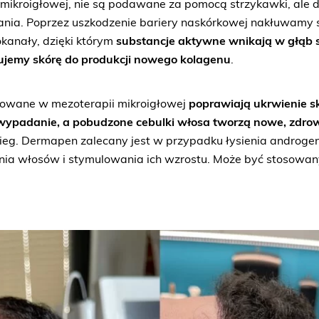
mikroigłowej, nie są podawane za pomocą strzykawki, ale do
ia. Poprzez uszkodzenie bariery naskórkowej nakłuwamy s
kanały, dzięki którym
substancje aktywne wnikają w głąb 
ujemy skórę do produkcji nowego kolagenu
.
sowane w mezoterapii mikroigłowej
poprawiają ukrwienie s
h wypadanie, a pobudzone cebulki włosa tworzą nowe, zdro
eg. Dermapen zalecany jest w przypadku łysienia androge
nia włosów i stymulowania ich wzrostu. Może być stosowany 