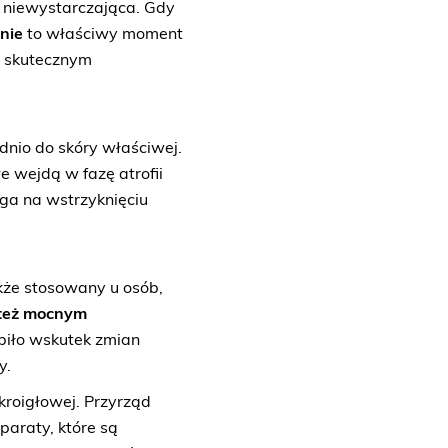
ę niewystarczająca. Gdy
nie
to właściwy moment
 skutecznym
nio do skóry właściwej.
 wejdą w fazę atrofii
ega na wstrzyknięciu
akże stosowany u osób,
 też mocnym
piło wskutek zmian
y.
kroigłowej. Przyrząd
paraty, które są