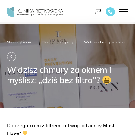
...
Strona główna
—
Blog
—
artykuły
—
Widzisz chmury za oknem i myśl
Widzisz chmury za oknem i
myślisz: „dziś bez filtra”?
Dlaczego
krem z filtrem
to Twój codzienny
Must-
Have?