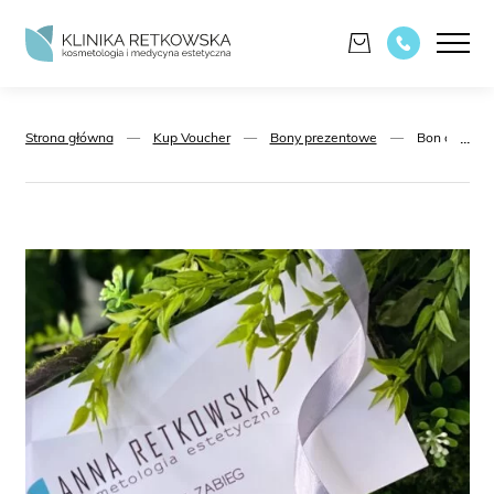
...
Strona główna
—
Kup Voucher
—
Bony prezentowe
—
Bon o wartoś