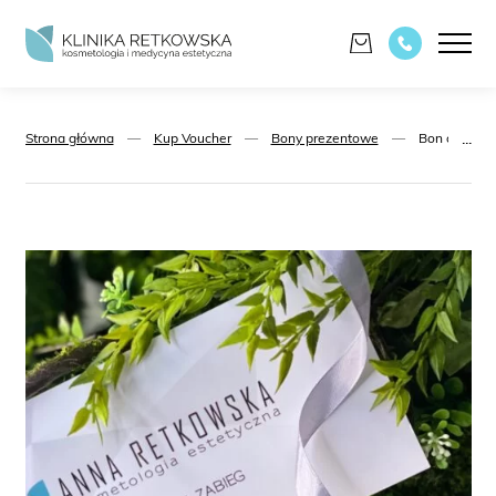
...
Strona główna
—
Kup Voucher
—
Bony prezentowe
—
Bon o wartoś