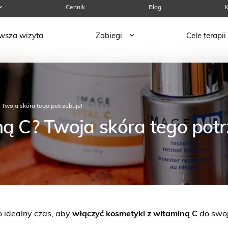
Cennik
Blog
K
rwsza wizyta
Zabiegi
Cele terapii
 Twoja skóra tego potrzebuje!
ną C? Twoja skóra tego potr
o idealny czas, aby
włączyć kosmetyki z witaminą C
do swoje