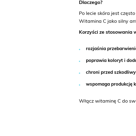
Dlaczego?
Po lecie skóra jest częst
Witamina C jako silny an
Korzyści ze stosowania w
rozjaśnia przebarwien
poprawia koloryt i dod
chroni przed szkodliw
wspomaga produkcję kol
Włącz witaminę C do swoj