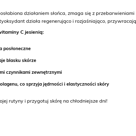
o osłabiona działaniem słońca, zmaga się z przebarwieniami i
tyoksydant działa regenerująco i rozjaśniająco, przywracaj
itaminy C jesienią:
ia posłoneczne
aje blasku skórze
ymi czynnikami zewnętrznymi
agenu, co sprzyja jędrności i elastyczności skóry
ej rutyny i przygotuj skórę na chłodniejsze dni!