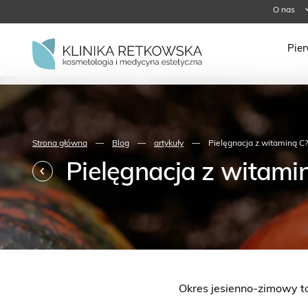
O nas
Pie
Strona główna
—
Blog
—
artykuły
—
Pielęgnacja z witaminą C?
Pielęgnacja z witami
Okres jesienno-zimowy t