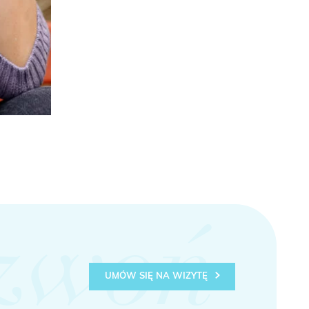
zwoń
UMÓW SIĘ NA WIZYTĘ