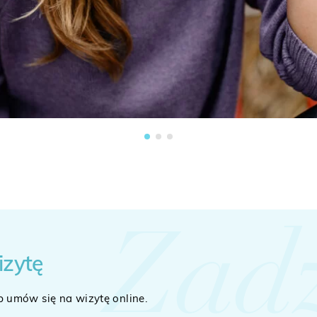
Zad
izytę
b umów się na wizytę online.