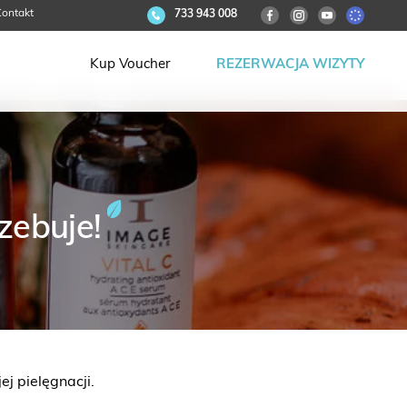
ontakt
733 943 008
Kup Voucher
REZERWACJA WIZYTY
zebuje!
j pielęgnacji.