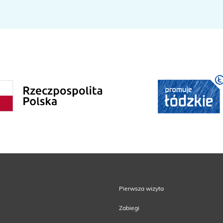
Pierwsza wizyta
Zabiegi