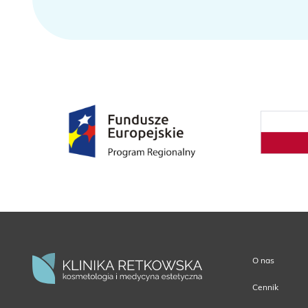
O nas
Cennik