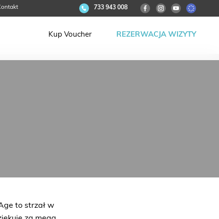
ontakt
733 943 008
Kup Voucher
REZERWACJA WIZYTY
Age to strzał w
dziękuję za mega