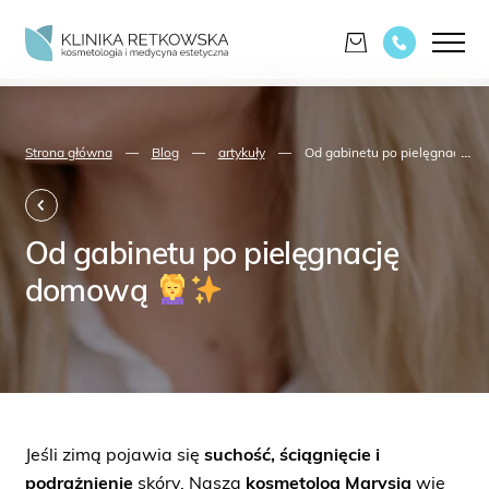
...
Strona główna
—
Blog
—
artykuły
—
Od gabinetu po pielęgnację 
Od gabinetu po pielęgnację
domową
Jeśli zimą pojawia się
suchość, ściągnięcie i
podrażnienie
skóry, Nasza
kosmetolog Marysia
wie