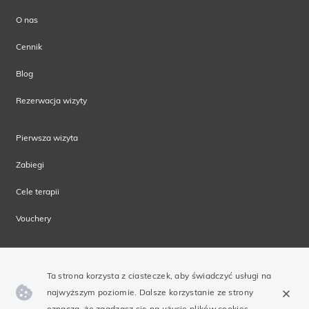
O nas
Cennik
Blog
Rezerwacja wizyty
Pierwsza wizyta
Zabiegi
Cele terapii
Vouchery
Ta strona korzysta z ciasteczek, aby świadczyć usługi na
najwyższym poziomie. Dalsze korzystanie ze strony