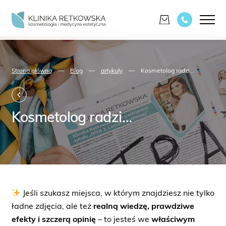
Strona główna
—
Blog
—
artykuły
—
Kosmetolog radzi...
Kosmetolog radzi…
Jeśli szukasz miejsca, w którym znajdziesz nie tylko
ładne zdjęcia, ale też
realną wiedzę, prawdziwe
efekty i szczerą opinię
– to jesteś we
właściwym