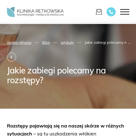
...
Strona główna
—
Blog
—
artykuły
—
Jakie zabiegi polecamy na roz
Jakie zabiegi polecamy na
rozstępy?
Rozstępy pojawiają się na naszej skórze w różnych
sytuacjach
– są tu uszkodzenia włókien