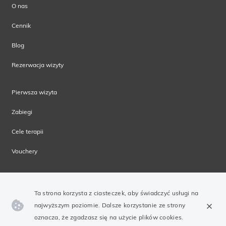
O nas
Cennik
Blog
Rezerwacja wizyty
Pierwsza wizyta
Zabiegi
Cele terapii
Vouchery
Ta strona korzysta z ciasteczek, aby świadczyć usługi na
najwyższym poziomie. Dalsze korzystanie ze strony
oznacza, że zgadzasz się na użycie plików cookies.