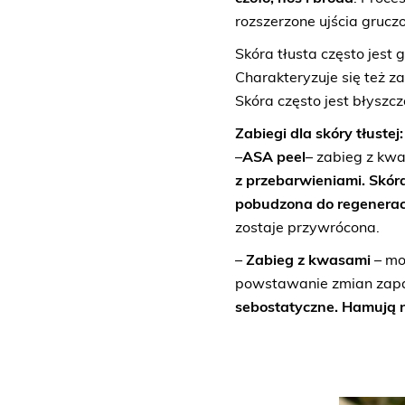
rozszerzone ujścia grucz
Skóra tłusta często jest
Charakteryzuje się też za
Skóra często jest błysz
Zabiegi dla skóry tłustej:
–
ASA peel
– zabieg z k
z przebarwieniami. Skóra
pobudzona do regenerac
zostaje przywrócona.
–
Zabieg z kwasami
– mo
powstawanie zmian zap
sebostatyczne. Hamują 