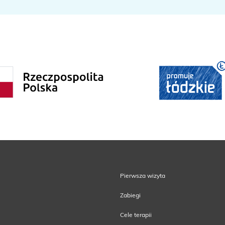
Pierwsza wizyta
Zabiegi
Cele terapii