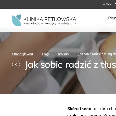
O nas
Pie
Strona główna
—
Blog
—
artykuły
—
Jak sobie radzić z tłustą s
Jak sobie radzić z tłu
Skóra tłusta
to skóra ch
czoło, nos i broda
. Proce