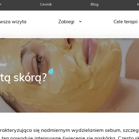
Cennik
Blog
K
rwsza wizyta
Zabiegi
Cele terapii
kórą?
stą skórą?
arakteryzująca się nadmiernym wydzielaniem sebum, szczeg
s ten powoduje intensywne świecenie się naskórka. Często s