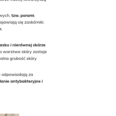
owych,
tzw. porami
.
ojawiają się zaskórniki.
m
.
asku i nierównej skórze
 warstwa skóry zostaje
alna grubość skóry
re odpowiadają za
łanie antybakteryjne i