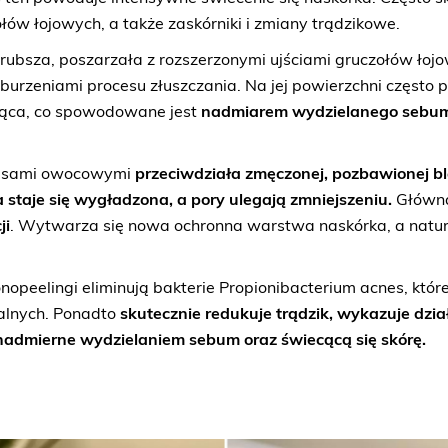
ołów łojowych, a także zaskórniki i zmiany trądzikowe.
 grubsza, poszarzała z rozszerzonymi ujściami gruczołów łoj
burzeniami procesu złuszczania. Na jej powierzchni często p
cząca, co spowodowane jest
nadmiarem wydzielanego sebu
wasami owocowymi
przeciwdziała zmęczonej, pozbawionej bl
 staje się wygładzona, a pory ulegają zmniejszeniu.
Główna
ji
. Wytwarza się nowa ochronna warstwa naskórka, a natur
nopeelingi eliminują bakterie Propionibacterium acnes, któ
alnych. Ponadto
skutecznie redukuje trądzik, wykazuje dzia
nadmierne wydzielaniem sebum oraz świecącą się skórę.