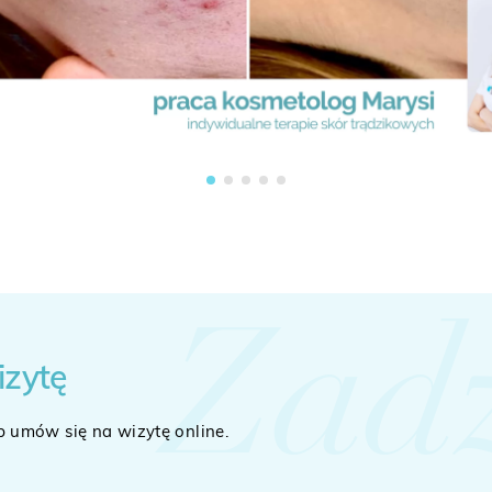
Zad
izytę
b umów się na wizytę online.