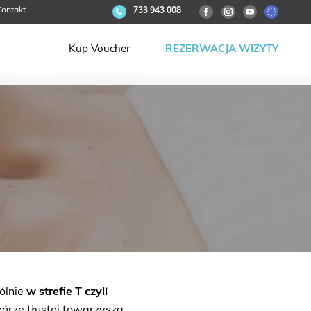
ontakt
733 943 008
Kup Voucher
REZERWACJA WIZYTY
ólnie
w strefie T czyli
kórze tłustej towarzyszą