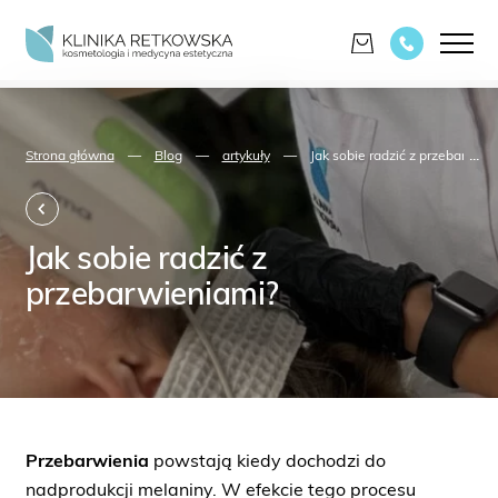
...
Strona główna
—
Blog
—
artykuły
—
Jak sobie radzić z przebarwien
Jak sobie radzić z
przebarwieniami?
Przebarwienia
powstają kiedy dochodzi do
nadprodukcji melaniny. W efekcie tego procesu