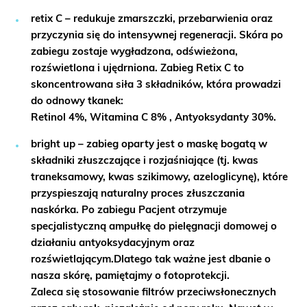
retix C
–
redukuje zmarszczki, przebarwienia oraz
przyczynia się do intensywnej regeneracji.
Skóra po
zabiegu zostaje
wygładzona, odświeżona,
rozświetlona i ujędrniona
. Zabieg Retix C to
skoncentrowana siła 3 składników, która prowadzi
do odnowy tkanek:
Retinol 4%, Witamina C 8% , Antyoksydanty 30%.
bright up
– zabieg oparty jest o maskę bogatą w
składniki złuszczające i rozjaśniające (tj. kwas
traneksamowy, kwas szikimowy, azeloglicynę), które
przyspieszają naturalny proces złuszczania
naskórka.
Po zabiegu Pacjent otrzymuje
specjalistyczną ampułkę do pielęgnacji domowej o
działaniu antyoksydacyjnym oraz
rozświetlającym.Dlatego tak ważne jest dbanie o
nasza skórę, pamiętajmy o fotoprotekcji.
Zaleca się stosowanie
filtrów przeciwsłonecznych