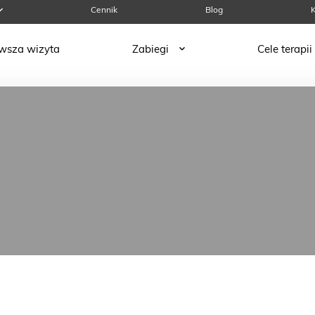
Cennik
Blog
K
rwsza wizyta
Zabiegi
Cele terapii