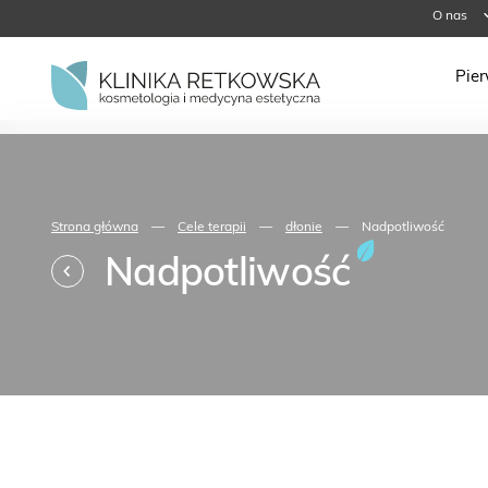
O nas
Pie
Strona główna
—
Cele terapii
—
dłonie
—
Nadpotliwość
Nadpotliwość