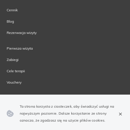
Cennik
Blog
Rezerwacja wizyty
Pierwsza wizyta
Zabiegi
Cele terapii
Vouchery
Ta strona korzysta z ciasteczek, aby świadczyć usługi na
najwyższym poziomie. Dalsze korzystanie ze strony
oznacza, że zgadzasz się na użycie plików cookies.