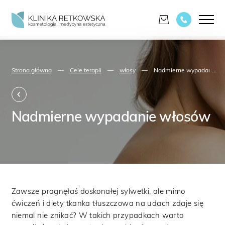
...
Strona główna
—
Cele terapii
—
włosy
—
Nadmierne wypadanie w
Nadmierne wypadanie włosów
Zawsze pragnęłaś doskonałej sylwetki, ale mimo
ćwiczeń i diety tkanka tłuszczowa na udach zdaje się
niemal nie znikać? W takich przypadkach warto