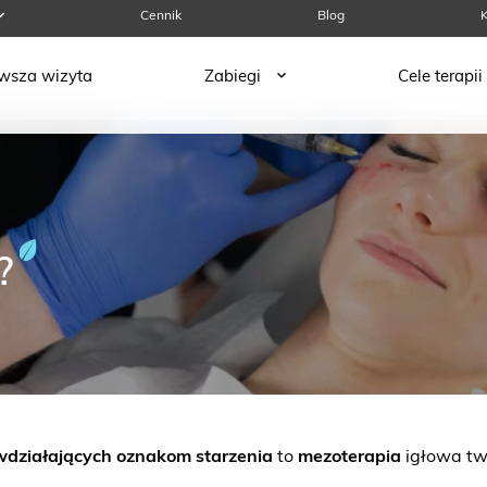
Cennik
Blog
K
rwsza wizyta
Zabiegi
Cele terapii
?
wdziałających oznakom starzenia
to
mezoterapia
igłowa tw