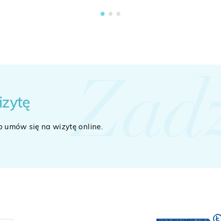
Zad
izytę
b umów się na wizytę online.