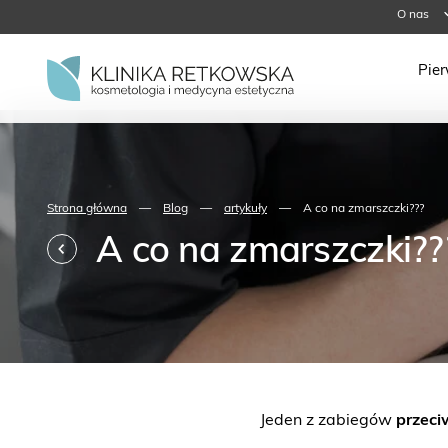
O nas
Pie
Strona główna
—
Blog
—
artykuły
—
A co na zmarszczki???
A co na zmarszczki??
Jeden z zabiegów
przeci