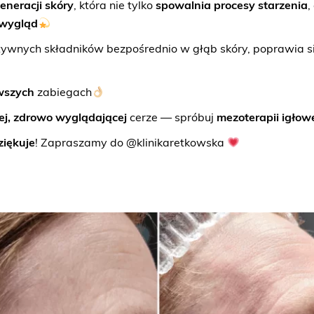
eneracji skóry
, która nie tylko
spowalnia procesy starzenia
,
 wygląd
ywnych składników bezpośrednio w głąb skóry, poprawia si
wszych
zabiegach
ej, zdrowo wyglądającej
cerze — spróbuj
mezoterapii igłow
ziękuje
! Zapraszamy do
@klinikaretkowska