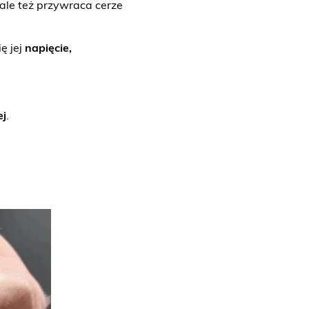
 ale też przywraca cerze
ę jej
napięcie,
ej
.