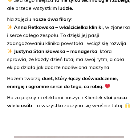
Siła tego miejsca
to nie tylko technologie i zabiegi
,
ale przede wszystkim
ludzie.
Na zdjęciu
nasze dwa filary
:
Anna Retkowska – właścicielka kliniki,
wizjonerka
i serce całego zespołu. To dzięki jej pasji i
zaangażowaniu klinika powstała i wciąż się rozwija.
Justyna Stanisławska – managerka
, która
sprawia, że każdy dzień tutaj ma swój rytm, a cała
ekipa działa jak dobrze naoliwiona maszyna.
Razem tworzą
duet, który łączy doświadczenie,
energię i ogromne serce do tego, co robią.
Bo za pięknymi efektami naszych Klientek
stoi praca
wielu osób
– a wszystko zaczyna się właśnie tutaj.