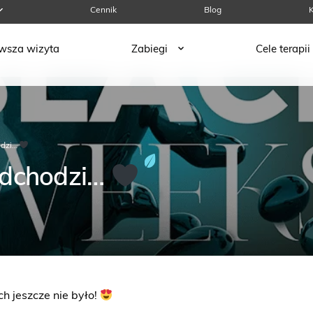
Cennik
Blog
K
rwsza wizyta
Zabiegi
Cele terapii
dzi…
dchodzi…
ich jeszcze nie było!