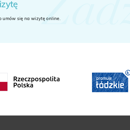
Zad
izytę
b umów się na wizytę online.