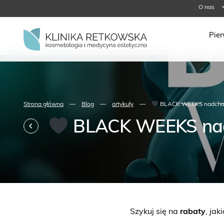
O nas
Pie
Strona główna
—
Blog
—
artykuły
—
BLACK WEEKS nadcho
BLACK WEEKS na
Szykuj się na
rabaty
, jak