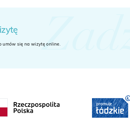
Zad
izytę
b umów się na wizytę online.