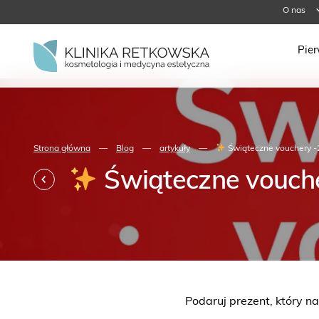
O nas
Pie
Strona główna
—
Blog
—
artykuły
—
Świąteczne vouchery 
Świąteczne vouch
Podaruj prezent, który 