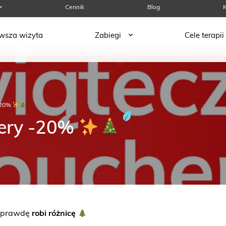
Cennik
Blog
K
rwsza wizyta
Zabiegi
Cele terapii
-20%
ery -20%
naprawdę
robi różnicę